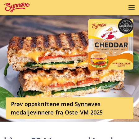
Prøv oppskriftene med Synnøves
medaljevinnere fra Oste-VM 2025