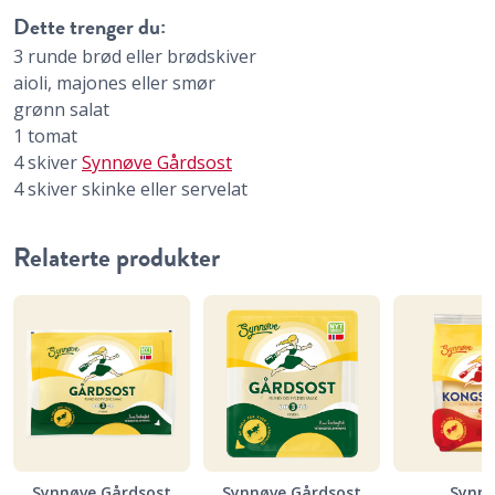
Dette trenger du:
3
runde brød eller brødskiver
aioli, majones eller smør
grønn salat
1
tomat
4
skiver
Synnøve Gårdsost
4
skiver
skinke eller servelat
Relaterte produkter
Synnøve Gårdsost
Synnøve Gårdsost
Synn