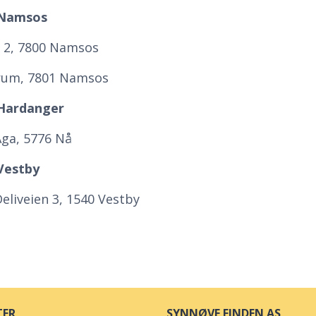
 Namsos
n 2, 7800 Namsos
trum, 7801 Namsos
 Hardanger
Aga, 5776 Nå
Vestby
eliveien 3, 1540 Vestby
TER
SYNNØVE FINDEN AS