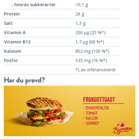
- hvorav sukkerarter
<0,1 g
Protein
26 g
Salt
1,3 g
Vitamin A
200 µg (25 %*)
Vitamin B12
1,7 µg (68 %*)
Kalsium
802 mg (100 %*)
Fosfor
535 mg (76 %*)
*) av referanseverdi
Har du prøvd?