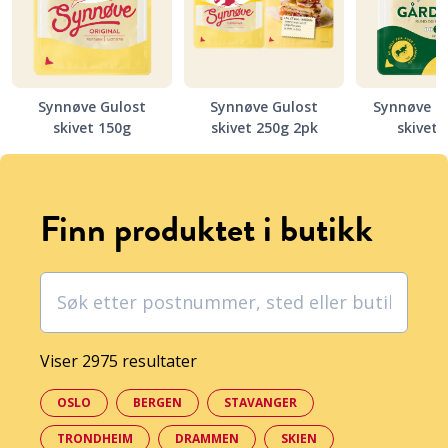
Synnøve Gulost
Synnøve Gulost
Synnøve G
skivet 150g
skivet 250g 2pk
skivet 
Finn produktet i butikk
Viser 2975 resultater
OSLO
BERGEN
STAVANGER
TRONDHEIM
DRAMMEN
SKIEN