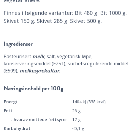
Finnes i følgende varianter: Bit 480 g. Bit 1000 g.
Skivet 150 g. Skivet 285 g. Skivet 500 g.
Ingredienser
Pasteurisert
melk
, salt, vegetarisk løpe,
konserveringsmiddel (E251), surhetsregulerende middel
(E509),
melkesyrekultur
.
Næringsinnhold
per 100g
Energi
1404 kJ (338 kcal)
Fett
26 g
- hvorav mettede fettsyrer
17 g
Karbohydrat
<0,1 g