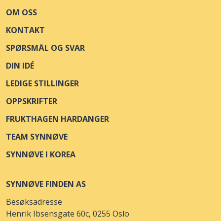
OM OSS
OBS HAUGESUND AVD.241
Åpne i kart
KONTAKT
LONGHAMMARVEGEN 27
SPØRSMÅL OG SVAR
OBS SØRLANDSSENTERET AVD.410
Åpne i kart
DIN IDÉ
BARSTØLVEIEN 29
LEDIGE STILLINGER
KIWI BOGSTAD
Åpne i kart
OPPSKRIFTER
ANKERVEIEN 117
FRUKTHAGEN HARDANGER
MENY ELVERUM
Åpne i kart
TEAM SYNNØVE
KIRKEVEGEN 4
SYNNØVE I KOREA
REMA 1000 BRØNNØYSUND
Åpne i kart
SYNNØVE FINDEN AS
SØMNAVEIEN 139
Besøksadresse
COOP PRIX FOLLDAL AVD.005
Åpne i kart
Henrik Ibsensgate 60c, 0255 Oslo