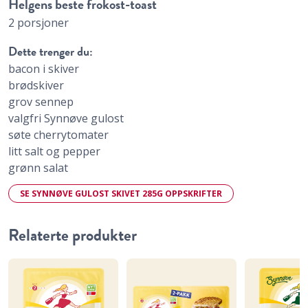
Helgens beste frokost-toast
2 porsjoner
Dette trenger du:
bacon i skiver
brødskiver
grov sennep
valgfri Synnøve gulost
søte cherrytomater
litt salt og pepper
grønn salat
SE SYNNØVE GULOST SKIVET 285G OPPSKRIFTER
Relaterte produkter