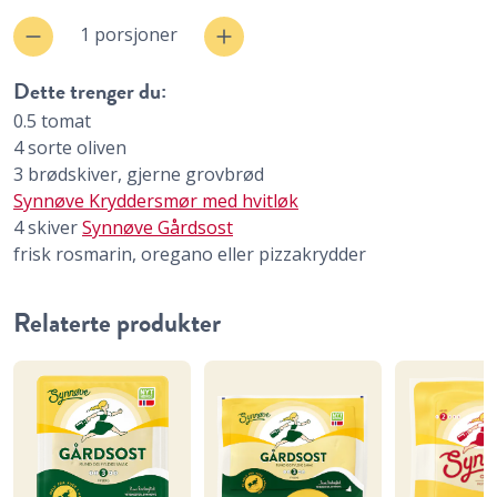
1 porsjoner
Dette trenger du:
0.5
tomat
4
sorte oliven
3
brødskiver, gjerne grovbrød
Synnøve Kryddersmør med hvitløk
4
skiver
Synnøve Gårdsost
frisk rosmarin, oregano eller pizzakrydder
Relaterte produkter