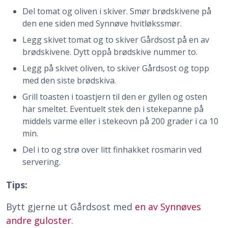
Del tomat og oliven i skiver. Smør brødskivene på
den ene siden med Synnøve hvitløkssmør.
Legg skivet tomat og to skiver Gårdsost på en av
brødskivene. Dytt oppå brødskive nummer to.
Legg på skivet oliven, to skiver Gårdsost og topp
med den siste brødskiva.
Grill toasten i toastjern til den er gyllen og osten
har smeltet. Eventuelt stek den i stekepanne på
middels varme eller i stekeovn på 200 grader i ca 10
min.
Del i to og strø over litt finhakket rosmarin ved
servering.
Tips:
Bytt gjerne ut Gårdsost med
en av Synnøves
andre guloster
.