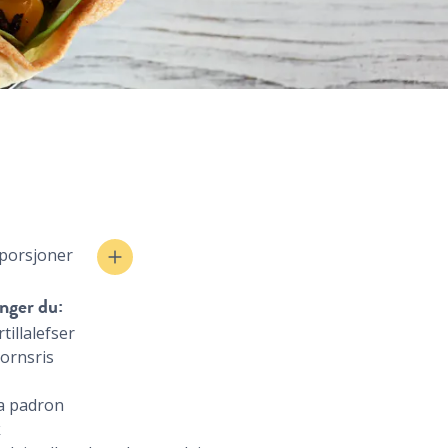
 porsjoner
nger du:
rtillalefser
kornsris
a padron
k