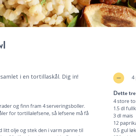
wl
amlet i en tortillaskål. Dig in!
4
Dette tre
4
store
to
ader og finn fram 4 serveringsboller.
1.5
dl
full
er for tortillalefsene, så lefsene må få
3
dl
mais
12
paprik
 litt olje og stek den i varm panne til
0.5
gul lø