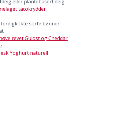
tdeig eller plantebasert deig
melaget tacokrydder
ferdigkokte sorte bønner
at
nøve revet Gulost og Cheddar
e
esk Yoghurt naturell