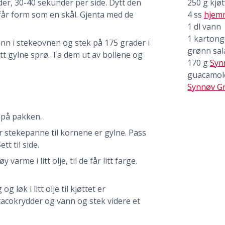
der, 30-40 sekunder per side. Dytt den
250
g
kjøt
n får form som en skål. Gjenta med de
4
ss
hjem
1
dl
vann
1
kartong
inn i stekeovnen og stek på 175 grader i
grønn sal
lett gylne sprø. Ta dem ut av bollene og
170
g
Syn
guacamol
Synnøv Gr
 på pakken.
rr stekepanne til kornene er gylne. Pass
tt til side.
arme i litt olje, til de får litt farge.
g løk i litt olje til kjøttet er
tacokrydder og vann og stek videre et