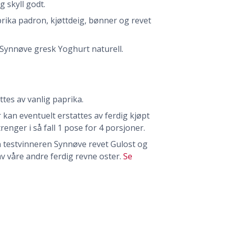
g skyll godt.
aprika padron, kjøttdeig, bønner og revet
ynnøve gresk Yoghurt naturell.
tes av vanlig paprika.
kan eventuelt erstattes av ferdig kjøpt
enger i så fall 1 pose for 4 porsjoner.
n testvinneren Synnøve revet Gulost og
v våre andre ferdig revne oster.
Se