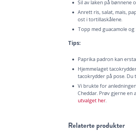
Sil av laken på bønnene o
Anrett ris, salat, mais, p
ost i tortillaskålene.
Topp med guacamole og S
Tips:
Paprika padron kan erstat
Hjemmelaget tacokrydder 
tacokrydder på pose. Du tr
Vi brukte for anledninge
Cheddar. Prøv gjerne en a
utvalget her
.
Relaterte produkter