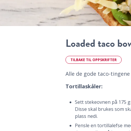
Loaded taco bo
TILBAKE TIL OPPSKRIFTER
Alle de gode taco-tingene s
Tortillaskåler:
Sett stekeovnen på 175 gr
Disse skal brukes som skål
plass nedi.
Pensle en tortillalefse med