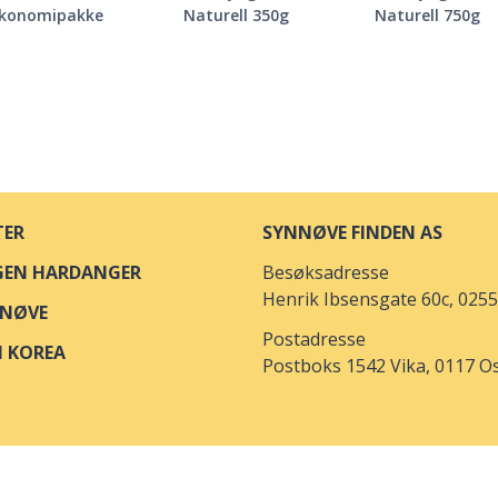
konomipakke
Naturell 350g
Naturell 750g
TER
SYNNØVE FINDEN AS
GEN HARDANGER
Besøksadresse
Henrik Ibsensgate 60c, 0255
NNØVE
Postadresse
I KOREA
Postboks 1542 Vika, 0117 O