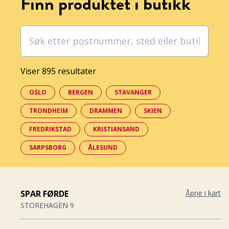
Finn produktet i butikk
Viser 895 resultater
OSLO
BERGEN
STAVANGER
TRONDHEIM
DRAMMEN
SKIEN
FREDRIKSTAD
KRISTIANSAND
SARPSBORG
ÅLESUND
SPAR FØRDE
Åpne i kart
STOREHAGEN 9