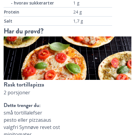
- hvorav sukkerarter
1 g
Protein
24 g
Salt
1,7 g
Har du prøvd?
Rask tortillapizza
2 porsjoner
Dette trenger du:
små tortillalefser
pesto eller pizzasaus
valgfri Synnøve revet ost
minitomater