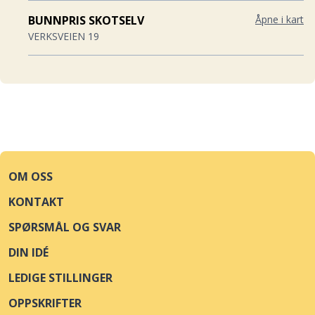
BUNNPRIS SKOTSELV
Åpne i kart
VERKSVEIEN 19
BUNNPRIS & GOURMET TYHOLT
Åpne i kart
LILLEBERGVEGEN 8
BUNNPRIS & GOURMET NYBORG
Åpne i kart
GAMLE OSLOVEI 28A
OM OSS
KIWI LØTEN
Åpne i kart
KONTAKT
STASJONSVEGEN 8
SPØRSMÅL OG SVAR
SPAR GAUPNE
Åpne i kart
DIN IDÉ
RÅDHUSVEGEN 5
LEDIGE STILLINGER
SPAR FLATEBY
Åpne i kart
OPPSKRIFTER
BAKKEHAGAN 6C