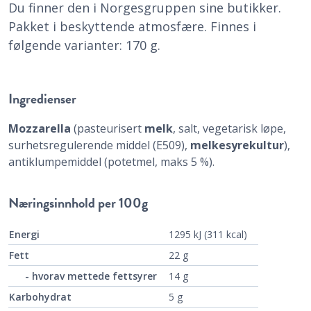
Du finner den i Norgesgruppen sine butikker.
Pakket i beskyttende atmosfære. Finnes i
følgende varianter: 170 g.
Ingredienser
Mozzarella
(pasteurisert
melk
, salt, vegetarisk løpe,
surhetsregulerende middel (E509),
melkesyrekultur
),
antiklumpemiddel (potetmel, maks 5 %).
Næringsinnhold
per 100g
Energi
1295 kJ (311 kcal)
Fett
22 g
- hvorav mettede fettsyrer
14 g
Karbohydrat
5 g