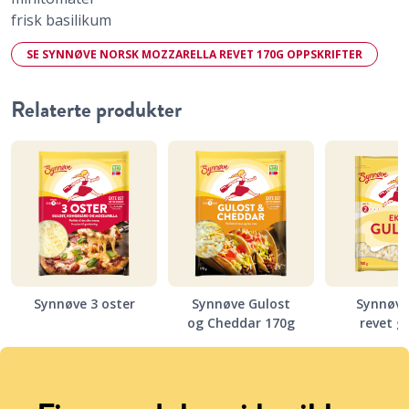
frisk basilikum
SE SYNNØVE NORSK MOZZARELLA REVET 170G OPPSKRIFTER
Relaterte produkter
Synnøve 3 oster
Synnøve Gulost
Synnøve
og Cheddar 170g
revet g