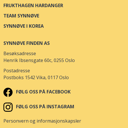
FRUKTHAGEN HARDANGER
BUNNPRIS SAMFUNDET
Åpne i kart
TEAM SYNNØVE
KLOSTERGATA 2
SYNNØVE I KOREA
EUROSPAR TOMASJORD
Åpne i kart
SYNNØVE FINDEN AS
TROMSØYSUNDVEGEN 118
Besøksadresse
BUNNPRIS BRYGGJA
Åpne i kart
Henrik Ibsensgate 60c, 0255 Oslo
NORDFJORDVEGEN 7747
Postadresse
Postboks 1542 Vika, 0117 Oslo
KIWI STORGATA LILLEHAMMER
Åpne i kart
STORGATA 62
FØLG OSS PÅ FACEBOOK
SPAR BAGN
Åpne i kart
FØLG OSS PÅ INSTAGRAM
STOREBRUVEGEN 3
Personvern og informasjonskapsler
SPAR EVJE
Åpne i kart