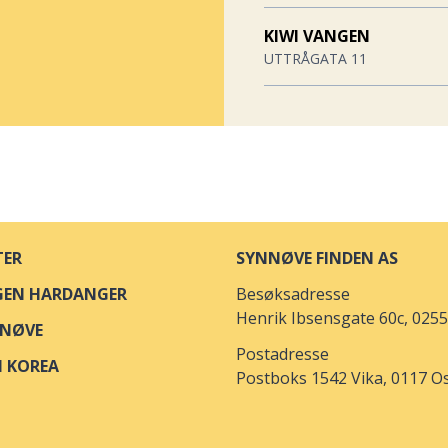
KIWI VANGEN
UTTRÅGATA 11
BUNNPRIS & GOURMET
LILLEBERGVEGEN 8
BUNNPRIS & GOURMET
GAMLE OSLOVEI 28A
TER
SYNNØVE FINDEN AS
SPAR HOKKSUND
GEN HARDANGER
Besøksadresse
STØAGATA 1B
Henrik Ibsensgate 60c, 0255
NNØVE
KIWI LØTEN
Postadresse
I KOREA
STASJONSVEGEN 8
Postboks 1542 Vika, 0117 O
SPAR GAUPNE