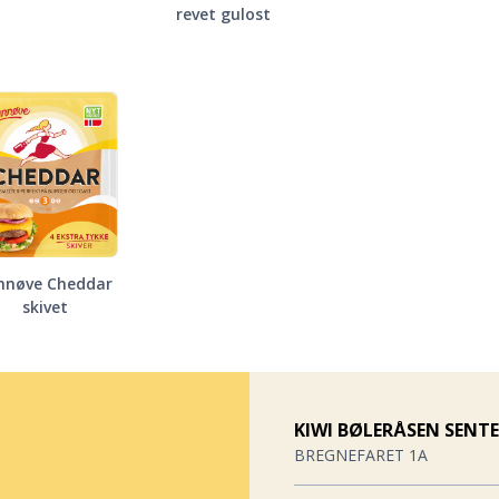
revet gulost
nnøve Cheddar
skivet
KIWI BØLERÅSEN SENT
BREGNEFARET 1A