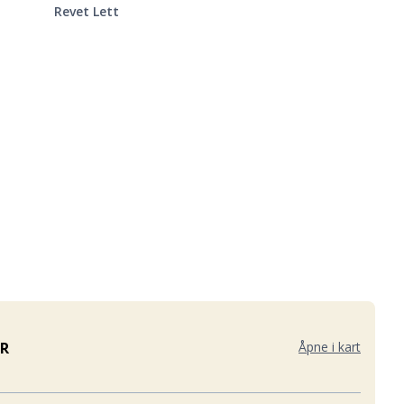
Revet Lett
ER
Åpne i kart