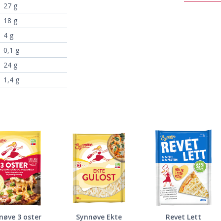
27 g
18 g
4 g
0,1 g
24 g
1,4 g
nøve 3 oster
Synnøve Ekte
Revet Lett