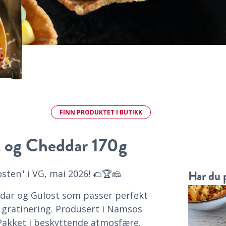
FINN
PRODUKTET
I BUTIKK
 og Cheddar 170g
Har du 
osten" i VG, mai 2026! 🌮🏆🧀
ddar og Gulost som passer perfekt
g gratinering. Produsert i Namsos
akket i beskyttende atmosfære.