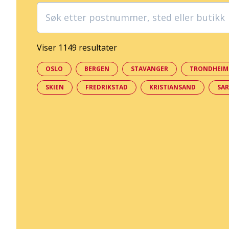
Viser 1149 resultater
OSLO
BERGEN
STAVANGER
TRONDHEIM
SKIEN
FREDRIKSTAD
KRISTIANSAND
SA