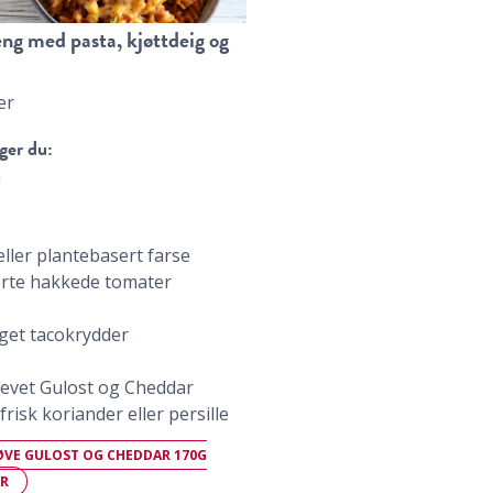
ng med pasta, kjøttdeig og
er
ger du:
a
eller plantebasert farse
rte hakkede tomater
get tacokrydder
evet Gulost og Cheddar
frisk koriander eller persille
ØVE GULOST OG CHEDDAR 170G
ER