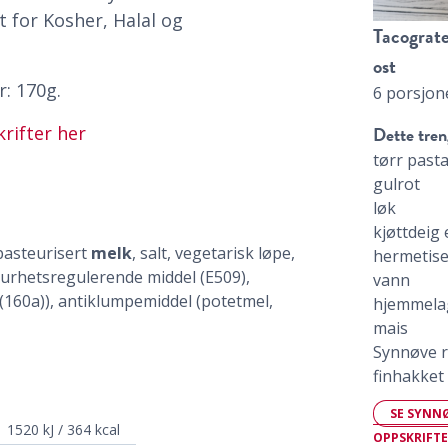
rt for Kosher, Halal og
Tacograte
ost
r: 170g.
6 porsjon
Dette tren
rifter her
tørr past
gulrot
løk
kjøttdeig 
pasteurisert
melk
, salt, vegetarisk løpe,
hermetise
surhetsregulerende middel (E509),
vann
 (160a)), antiklumpemiddel (potetmel,
hjemmela
mais
Synnøve r
finhakket 
SE SYNN
1520 kJ / 364 kcal
OPPSKRIFT