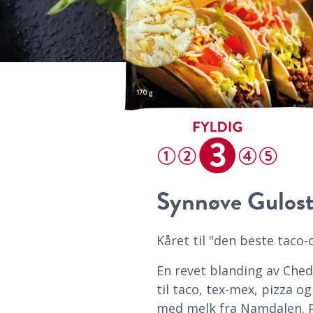
Synnøve Gulost
Kåret til "den beste taco-
En revet blanding av Che
til taco, tex-mex, pizza o
med melk fra Namdalen. P