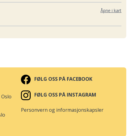
Åpne i kart
 TYHOLT
Åpne i kart
 NYBORG
Åpne i kart
FØLG OSS PÅ FACEBOOK
Åpne i kart
FØLG OSS PÅ INSTAGRAM
 Oslo
Åpne i kart
Personvern og informasjonskapsler
slo
Åpne i kart