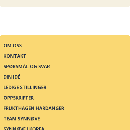
BUNNPRIS SAMFUNDET
Åpne i kart
KLOSTERGATA 2
EUROSPAR TOMASJORD
Åpne i kart
TROMSØYSUNDVEGEN 118
OM OSS
LERØY MAT
Åpne i kart
KONTAKT
TORGALLMENNINGEN 8
SPØRSMÅL OG SVAR
MENY STØLETORGET
Åpne i kart
DIN IDÉ
STØLEGATEN 15A
LEDIGE STILLINGER
KIWI STORGATA LILLEHAMMER
Åpne i kart
OPPSKRIFTER
STORGATA 62
FRUKTHAGEN HARDANGER
KIWI SKJÆRHALDEN
Åpne i kart
TEAM SYNNØVE
KJØLHOLTVEIEN 1
SYNNØVE I KOREA