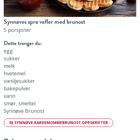
Synnøves sprø vafler med brunost
5 porsjoner
Dette trenger du:
egg
sukker
melk
hvetemel
vaniljesukker
bakepulver
vann
smør, smeltet
Synnøve Brunost
SE SYNNØVE KARDEMOMMEBRUNOST OPPSKRIFTER