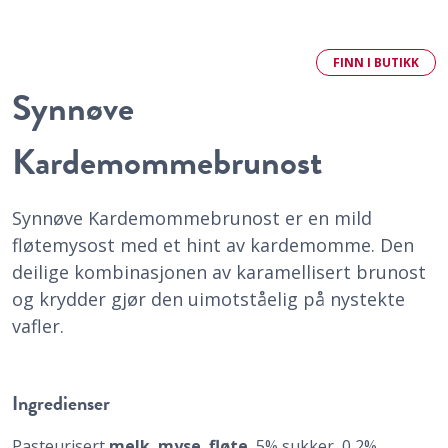
FINN
I BUTIKK
Synnøve
Kardemommebrunost
Synnøve Kardemommebrunost er en mild
fløtemysost med et hint av kardemomme. Den
deilige kombinasjonen av karamellisert brunost
og krydder gjør den uimotståelig på nystekte
vafler.
Ingredienser
Pasteurisert
melk
,
myse
,
fløte
, 5% sukker, 0,2%