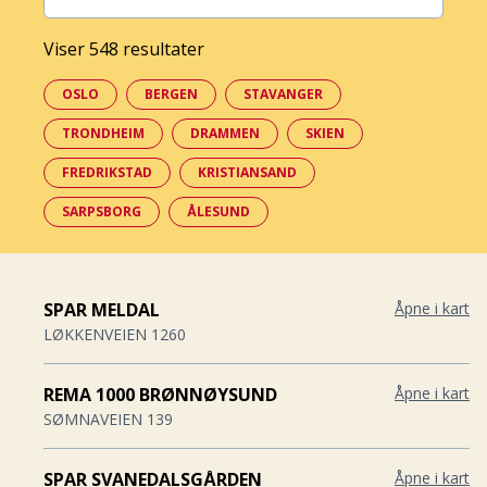
Viser 548 resultater
OSLO
BERGEN
STAVANGER
TRONDHEIM
DRAMMEN
SKIEN
FREDRIKSTAD
KRISTIANSAND
SARPSBORG
ÅLESUND
SPAR MELDAL
Åpne i kart
LØKKENVEIEN 1260
REMA 1000 BRØNNØYSUND
Åpne i kart
SØMNAVEIEN 139
SPAR SVANEDALSGÅRDEN
Åpne i kart