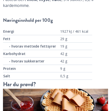
kardemomme.
Næringsinnhold
per 100g
Energi
1927 kJ / 461 kcal
Fett
29 g
- hvorav mettede fettsyrer
19 g
Karbohydrat
42 g
- hvorav sukkerarter
42 g
Protein
9 g
Salt
0,5 g
Har du prøvd?