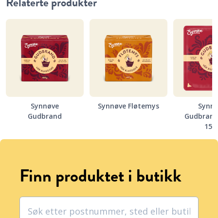
Relaterte produkter
Synnøve
Synnøve Fløtemys
Synn
Gudbrand
Gudbrand 
150
Finn produktet i butikk