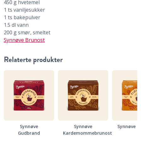
450
g
hvetemel
1
ts
vaniljesukker
1
ts
bakepulver
1.5
dl
vann
200
g
smør, smeltet
Synnøve Brunost
Relaterte produkter
Synnøve
Synnøve
Synnøve F
Gudbrand
Kardemommebrunost