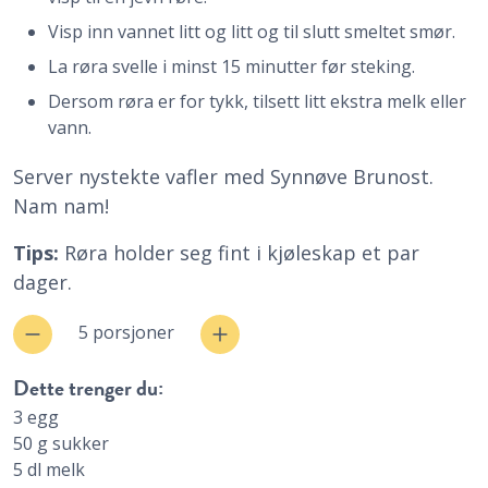
Visp inn vannet litt og litt og til slutt smeltet smør.
La røra svelle i minst 15 minutter før steking.
Dersom røra er for tykk, tilsett litt ekstra melk eller
vann.
Server nystekte vafler med Synnøve Brunost.
Nam nam!
Tips:
Røra holder seg fint i kjøleskap et par
dager.
5 porsjoner
Dette trenger du:
3
egg
50
g
sukker
5
dl
melk