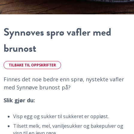
Synnøves sprø vafler med
brunost
TILBAKE TIL OPPSKRIFTER
Finnes det noe bedre enn sprø, nystekte vafler
med Synnøve brunost på?
Slik gjør du:
Visp egg og sukker til sukkeret er oppløst.
Tilsett melk, mel, vaniljesukker og bakepulver og
visp til en jevn røre.