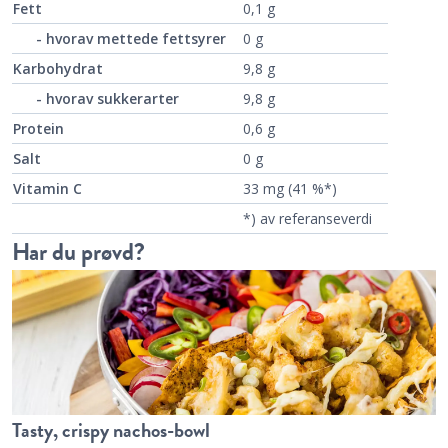
Fett
0,1 g
- hvorav mettede fettsyrer
0 g
Karbohydrat
9,8 g
- hvorav sukkerarter
9,8 g
Protein
0,6 g
Salt
0 g
Vitamin C
33 mg (41 %*)
*) av referanseverdi
Har du prøvd?
Tasty, crispy nachos-bowl