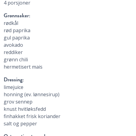
4 porsjoner
Grønnsaker:
rødkål
rød paprika
gul paprika
avokado
reddiker
grønn chili
hermetisert mais
Dressing:
limejuice
honning (ev. lønnesirup)
grov sennep
knust hvitløksfedd
finhakket frisk koriander
salt og pepper