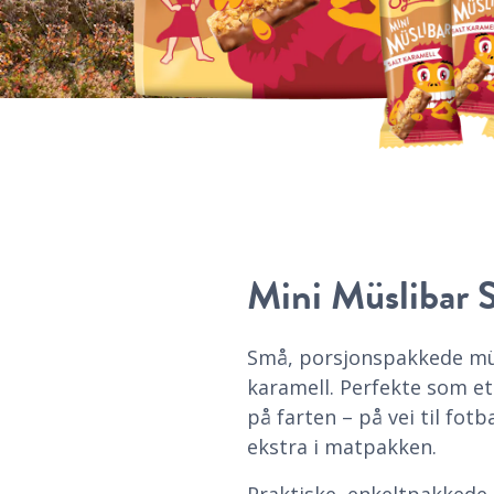
Mini Müslibar S
Små, porsjonspakkede müs
karamell. Perfekte som e
på farten – på vei til fotba
ekstra i matpakken.
Praktiske, enkeltpakkede