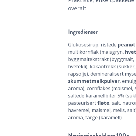
overalt.
Ingredienser
Glukosesirup, ristede
peanøt
multikornflak (maisgryn,
hve
byggmaltekstrakt (byggmalt,
hvetekli), kakaotrekk (sukker,
rapsolje), demineralisert myse
skummetmelkpulver
, emulg
aroma), cornflakes (maismel, s
saltede karamellbiter 5% (suk
pasteurisert
fløte
, salt, natro
havremel, maismel, melis, salt
aroma, farge (karamell).
Næringsinnhold
per 100g