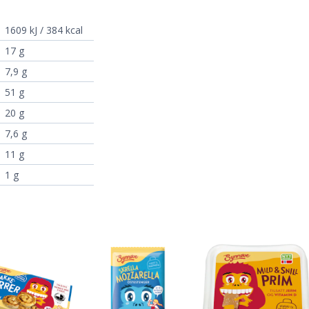
1609 kJ / 384 kcal
17 g
7,9 g
51 g
20 g
7,6 g
11 g
1 g