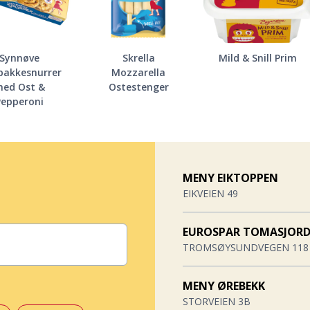
Synnøve
Skrella
Mild & Snill Prim
akkesnurrer
Mozzarella
ed Ost &
Ostestenger
Pepperoni
MENY EIKTOPPEN
EIKVEIEN 49
EUROSPAR TOMASJOR
TROMSØYSUNDVEGEN 118
MENY ØREBEKK
STORVEIEN 3B