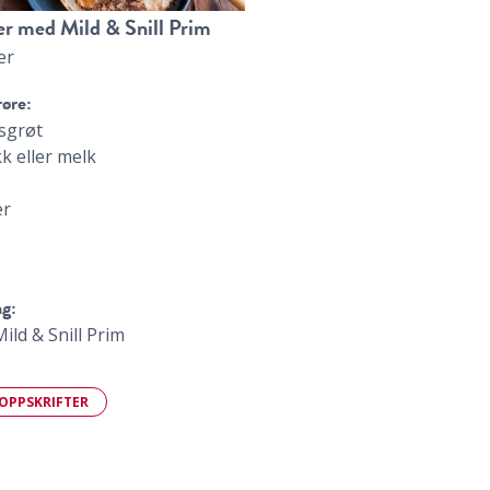
er med Mild & Snill Prim
er
øre:
sgrøt
k eller melk
er
ng:
ild & Snill Prim
 OPPSKRIFTER