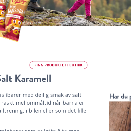
FINN
PRODUKTET
I BUTIKK
alt Karamell
Har du 
libarer med deilig smak av salt
t raskt mellommåltid når barna er
lltrening, i bilen eller som det lille
 minbarer som er lette å ta med