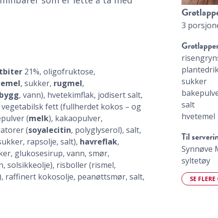
Grøtlapp
3 porsjon
Grøtlapper
risengryn
plantedrik
tbiter
21%, oligofruktose,
sukker
temel
, sukker,
rugmel
,
bakepulv
bygg
, vann), hvetekimflak, jodisert salt,
salt
 vegetabilsk fett (fullherdet kokos – og
hvetemel
pulver (
melk
), kakaopulver,
atorer (
soyalecitin
, polyglyserol), salt,
Til serveri
ukker, rapsolje, salt),
havreflak
,
Synnøve M
ker, glukosesirup, vann, smør,
syltetøy
n, solsikkeolje), risboller (rismel,
), raffinert kokosolje, peanøttsmør, salt,
SE FLERE