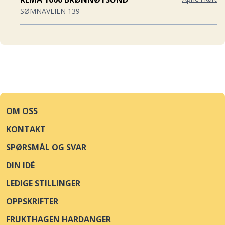
SØMNAVEIEN 139
MENY MANGLERUD
Åpne i kart
PLOGVEIEN 6
MENY RYKKINN
Åpne i kart
MUNINS VEI 1
OM OSS
KIWI PALMAFOSSEN
Åpne i kart
KONTAKT
TJUKKEBYGDVEGEN 16
SPØRSMÅL OG SVAR
KIWI VANGEN
Åpne i kart
DIN IDÉ
UTTRÅGATA 11
LEDIGE STILLINGER
BUNNPRIS & GOURMET TYHOLT
Åpne i kart
OPPSKRIFTER
LILLEBERGVEGEN 8
FRUKTHAGEN HARDANGER