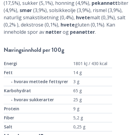
(17,5%), sukker (5,1%), honning (4,9%),
pekannøtt
biter
(4,9%),
smør
(3,9%), solsikkeolje (3,9%), rismel (3,9%),
naturlig smakstilsetning (0,4%),
hvete
malt (0,3%), salt
(0,2% ), dekstrose (0,1%),
hvete
gluten (0,1%). Kan
inneholde spor av
nøtter
og
peanøtter
.
Næringsinnhold
per 100g
Energi
1801 kJ / 430 kcal
Fett
14 g
- hvorav mettede fettsyrer
3 g
Karbohydrat
65 g
- hvorav sukkerarter
25 g
Protein
9 g
Fiber
5,2 g
Salt
0,25 g