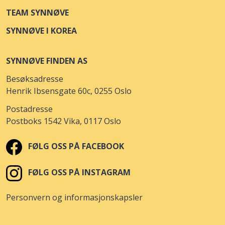
BUNNPRIS & GOURMET NYBORG
Åpne i kart
TEAM SYNNØVE
GAMLE OSLOVEI 28A
SYNNØVE I KOREA
MENY HALDEN
Åpne i kart
SYNNØVE FINDEN AS
WALKERS GATE 4
Besøksadresse
MENY FLÅTTEN
Åpne i kart
Henrik Ibsensgate 60c, 0255 Oslo
DEICHMANSGATE 109
Postadresse
Postboks 1542 Vika, 0117 Oslo
KIWI LØTEN
Åpne i kart
STASJONSVEGEN 8
FØLG OSS PÅ FACEBOOK
SPAR GAUPNE
Åpne i kart
FØLG OSS PÅ INSTAGRAM
RÅDHUSVEGEN 5
Personvern og informasjonskapsler
MENY AKSDAL SENTER
Åpne i kart
RÅDHUSVEGEN 45