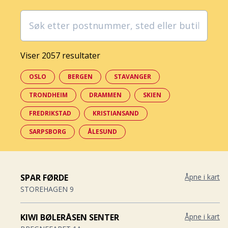
Viser 2057 resultater
OSLO
BERGEN
STAVANGER
TRONDHEIM
DRAMMEN
SKIEN
FREDRIKSTAD
KRISTIANSAND
SARPSBORG
ÅLESUND
SPAR FØRDE
Åpne i kart
STOREHAGEN 9
KIWI BØLERÅSEN SENTER
Åpne i kart