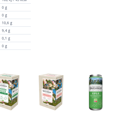
0 g
0 g
10,6 g
9,4 g
0,1 g
0 g