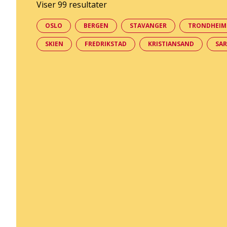
Viser 99 resultater
OSLO
BERGEN
STAVANGER
TRONDHEIM
SKIEN
FREDRIKSTAD
KRISTIANSAND
SA