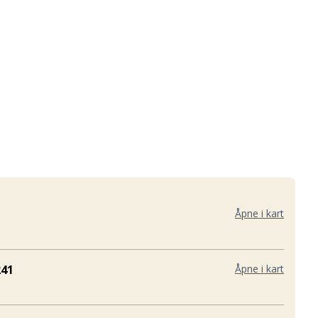
Åpne i kart
41
Åpne i kart