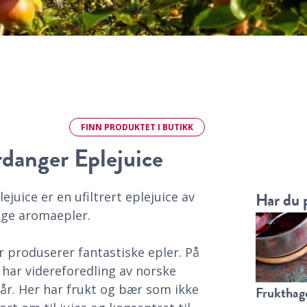
FINN
PRODUKTET
I BUTIKK
danger Eplejuice
Har du 
uice er en ufiltrert eplejuice av
lige aromaepler.
 produserer fantastiske epler. På
 har videreforedling av norske
e år. Her har frukt og bær som ikke
Frukthage