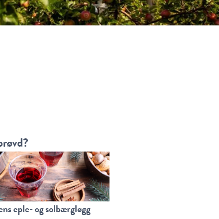
prøvd?
ns eple- og solbærgløgg