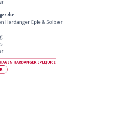
er
ger du:
en Hardanger Eple & Solbær
ng
is
er
THAGEN HARDANGER EPLEJUICE
ER