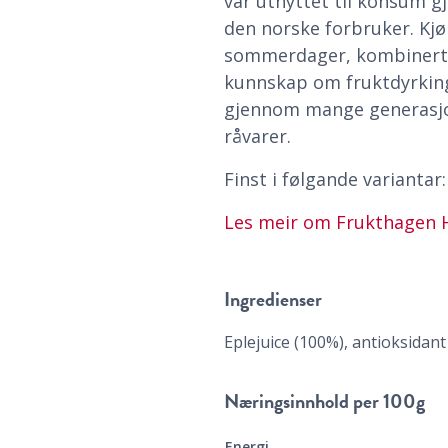
var utnyttet til konsum gj
den norske forbruker. Kjøl
sommerdager, kombinert
kunnskap om fruktdyrking 
gjennom mange generasjo
råvarer.
Finst i følgande variantar:
Les meir om Frukthagen 
Ingredienser
Eplejuice (100%), antioksidant
Næringsinnhold
per 100g
Energi