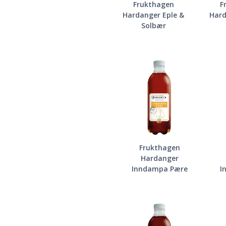
Frukthagen
F
Hardanger Eple &
Hard
Solbær
Frukthagen
Hardanger
Inndampa Pære
I