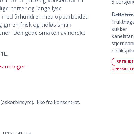
ort om til juice og konsentrat til
5 porsjon
ige netter og lange lyse
Dette tren
 med århundrer med opparbeidet
Frukthag
gir en frisk og tidløs smak
sukker
ner. Den gode smaken av norske
kanelsta
stjernean
nellikspik
 1L.
SE FRUK
Hardanger
OPPSKRIFT
 (askorbinsyre). Ikke fra konsentrat.
182 kJ / 43 kcal