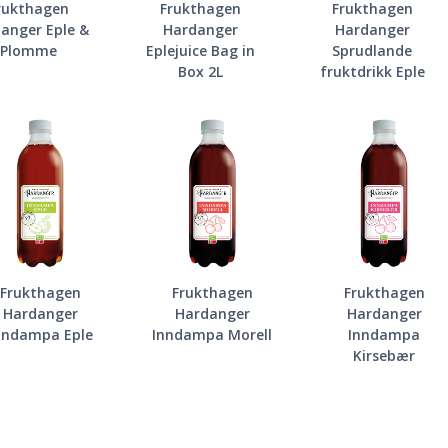
rukthagen
Frukthagen
Frukthagen
anger Eple &
Hardanger
Hardanger
Plomme
Eplejuice Bag in
Sprudlande
Box 2L
fruktdrikk Eple
Frukthagen
Frukthagen
Frukthagen
Hardanger
Hardanger
Hardanger
nndampa Eple
Inndampa Morell
Inndampa
Kirsebær