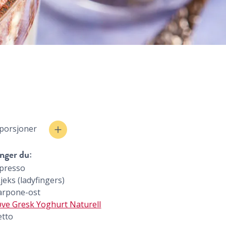
 porsjoner
nger du:
presso
jeks (ladyfingers)
arpone-ost
ve Gresk Yoghurt Naturell
etto