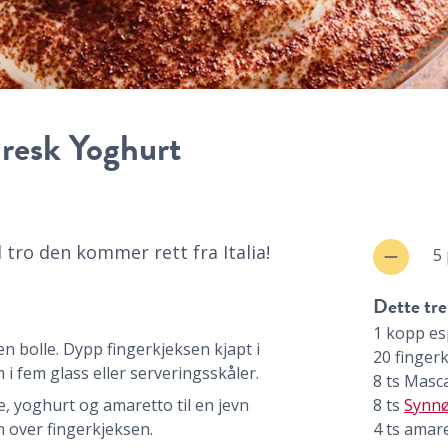
resk Yoghurt
l tro den kommer rett fra Italia!
5
Dette tre
1
kopp
es
en bolle. Dypp fingerkjeksen kjapt i
20
fingerk
i fem glass eller serveringsskåler.
8
ts
Masc
 yoghurt og amaretto til en jevn
8
ts
Synnø
 over fingerkjeksen.
4
ts
amar