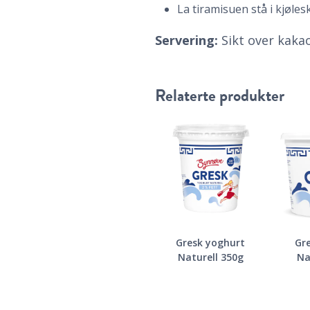
La tiramisuen stå i kjøles
Servering:
Sikt over kaka
Relaterte produkter
Gresk yoghurt
Gr
Naturell 350g
Na