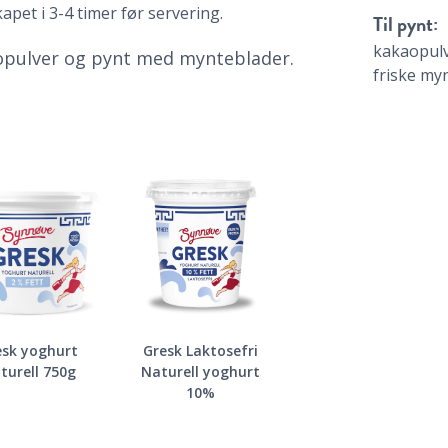
kapet i 3-4 timer før servering.
Til pynt:
kakaopul
opulver og pynt med mynteblader.
friske my
esk yoghurt
Gresk Laktosefri
turell 750g
Naturell yoghurt
10%