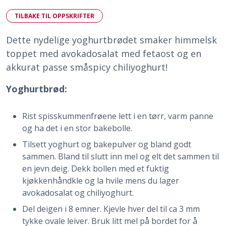
TILBAKE TIL OPPSKRIFTER
Dette nydelige yoghurtbrødet smaker himmelsk
toppet med avokadosalat med fetaost og en
akkurat passe småspicy chiliyoghurt!
Yoghurtbrød:
Rist spisskummenfrøene lett i en tørr, varm panne
og ha det i en stor bakebolle.
Tilsett yoghurt og bakepulver og bland godt
sammen. Bland til slutt inn mel og elt det sammen til
en jevn deig. Dekk bollen med et fuktig
kjøkkenhåndkle og la hvile mens du lager
avokadosalat og chiliyoghurt.
Del deigen i 8 emner. Kjevle hver del til ca 3 mm
tykke ovale leiver. Bruk litt mel på bordet for å