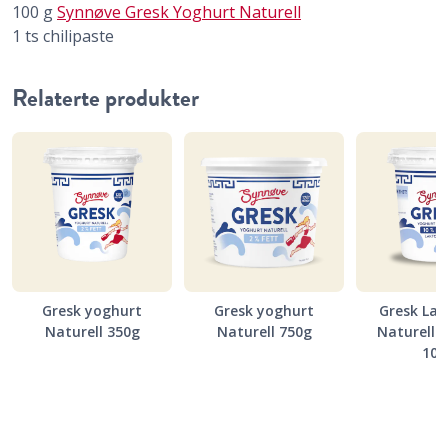
100
g
Synnøve Gresk Yoghurt Naturell
1
ts
chilipaste
Relaterte produkter
Gresk yoghurt
Gresk yoghurt
Gresk Lak
Naturell 350g
Naturell 750g
Naturell 
10