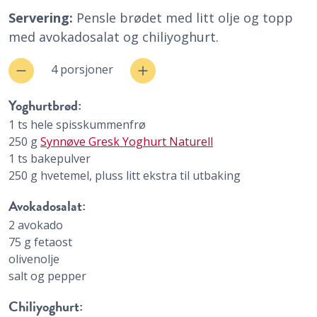
Servering:
Pensle brødet med litt olje og topp
med avokadosalat og chiliyoghurt.
4 porsjoner
Yoghurtbrød:
1
ts
hele spisskummenfrø
250
g
Synnøve Gresk Yoghurt Naturell
1
ts
bakepulver
250
g
hvetemel, pluss litt ekstra til utbaking
Avokadosalat:
2
avokado
75
g
fetaost
olivenolje
salt og pepper
Chiliyoghurt: