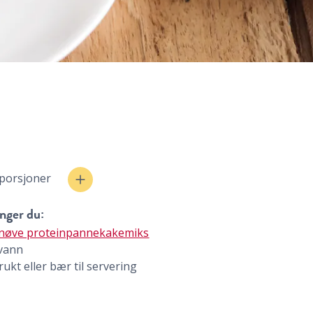
 porsjoner
nger du:
nøve proteinpannekakemiks
 vann
frukt eller bær til servering