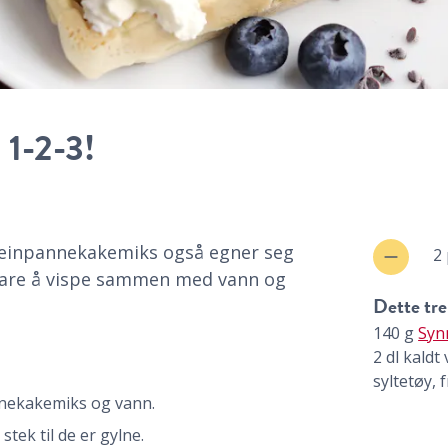
 1-2-3!
teinpannekakemiks også egner seg
2
? Bare å vispe sammen med vann og
Dette tre
140
g
Syn
2
dl
kaldt
syltetøy, 
nekakemiks og vann.
 stek til de er gylne.