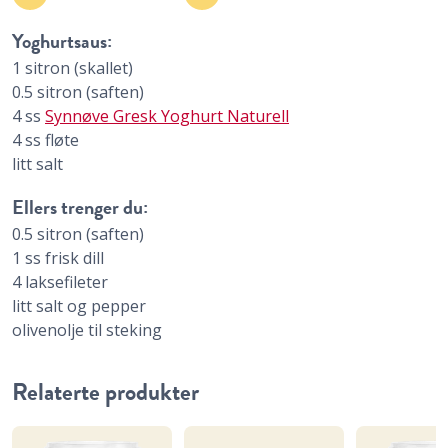
Yoghurtsaus:
1
sitron (skallet)
0.5
sitron (saften)
4
ss
Synnøve Gresk Yoghurt Naturell
4
ss
fløte
litt salt
Ellers trenger du:
0.5
sitron (saften)
1
ss
frisk dill
4
laksefileter
litt salt og pepper
olivenolje til steking
Relaterte produkter