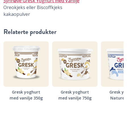
Synnøve Gresk Yoghurt med Vanilje
Oreokjeks eller Biscoffkjeks
kakaopulver
Relaterte produkter
Gresk yoghurt
Gresk yoghurt
Gresk yo
med vanilje 350g
med vanilje 750g
Naturell