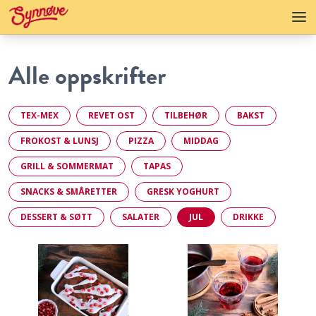
Alle oppskrifter
TEX-MEX
REVET OST
TILBEHØR
BAKST
FROKOST & LUNSJ
PIZZA
MIDDAG
GRILL & SOMMERMAT
TAPAS
SNACKS & SMÅRETTER
GRESK YOGHURT
DESSERT & SØTT
SALATER
JUL
DRIKKE