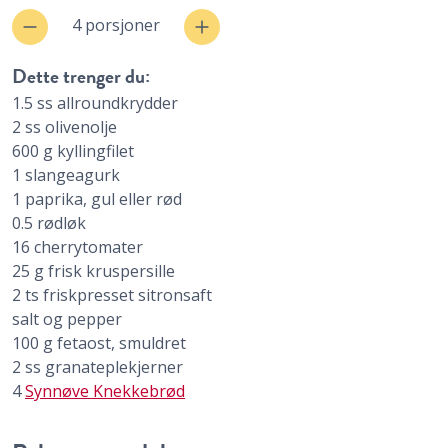
4 porsjoner
Dette trenger du:
1.5
ss
allroundkrydder
2
ss
olivenolje
600
g
kyllingfilet
1
slangeagurk
1
paprika, gul eller rød
0.5
rødløk
16
cherrytomater
25
g
frisk kruspersille
2
ts
friskpresset sitronsaft
salt og pepper
100
g
fetaost, smuldret
2
ss
granateplekjerner
4
Synnøve Knekkebrød