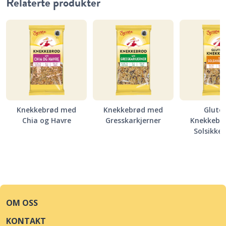
Relaterte produkter
Knekkebrød med
Knekkebrød med
Gluten
Chia og Havre
Gresskarkjerner
Knekkebr
Solsikkek
OM OSS
KONTAKT